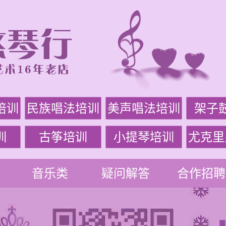
培训
民族唱法培训
美声唱法培训
架子
训
古筝培训
小提琴培训
尤克里
音乐类
疑问解答
合作招聘