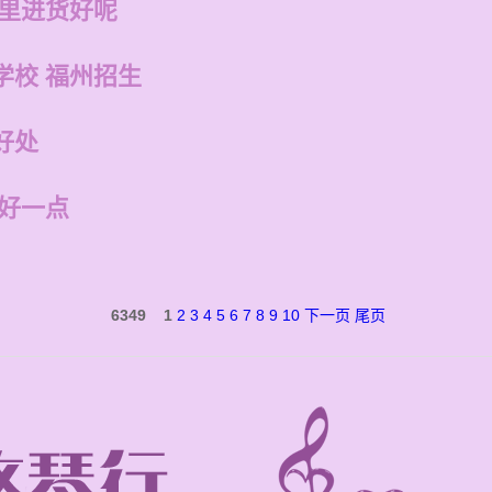
哪里进货好呢
学校 福州招生
好处
里好一点
6349
1
2
3
4
5
6
7
8
9
10
下一页
尾页