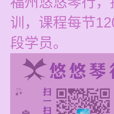
福州悠悠琴行，
训，课程每节12
段学员。